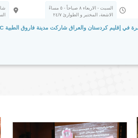
السبت - الاربعاء ٨ صباحاً - ٥ مساءً
شار
الاشعة، المختبر و الطوارئ ٢٤/٧
الس
F في المؤتمر الدولي GIS
مدونة
 في إقليم كردستان والعراق شاركت مدينة فاروق الطبية FMC في المؤتمر الدولي GIS