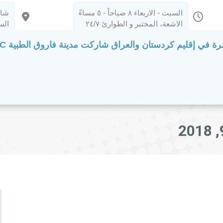
السبت - الاربعاء ٨ صباحاً - ٥ مساءً
شار
الاشعة، المختبر و الطوارئ ٢٤/٧
الس
F في المؤتمر الدولي GIS
مدونة
 في إقليم كردستان والعراق شاركت مدينة فاروق الطبية FMC في المؤتمر الدولي GIS