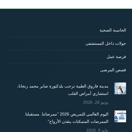
WhatsApp
LinkedIn
Facebook
X
الحاسبة الصحية
جولات داخل المستشفى
فرصة عمل
قصص المرضى
مدينة فاروق الطبية ترحب بلدكتورة صابر محمد زنجانا،
استشاري أمراض القلب
يونيو 28, 2026
اليوم العالمي للتمريض 2026 "ممرضاتنا. مستقبلنا.
الممرضات المتمكنات ينقذن الأرواح"
مايو 9, 2026