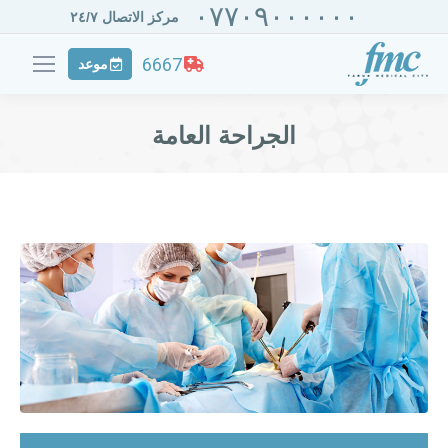
٠٧٧٠٩٠٠٠٠٠٠
مركز الاتصال ٢٤/٧
6667
موعد
الجراحة العامة