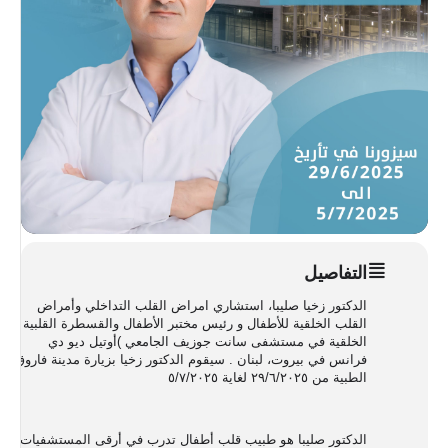
التفاصيل
الدكتور زخیا صلیبا، استشاري امراض القلب التداخلي وأمراض
القلب الخلقیة للأطفال و رئیس مختبر الأطفال والقسطرة القلبیة
الخلقیة في مستشفى سانت جوزیف الجامعي )أوتیل دیو دي
فرانس في بیروت، لبنان . سیقوم الدكتور زخیا بزیارة مدینة فاروق
الطبیة من ٢٩/٦/٢٠٢٥ لغایة ٥/٧/٢٠٢٥
الدكتور صلیبا هو طبیب قلب أطفال تدرب في أرقى المستشفیات