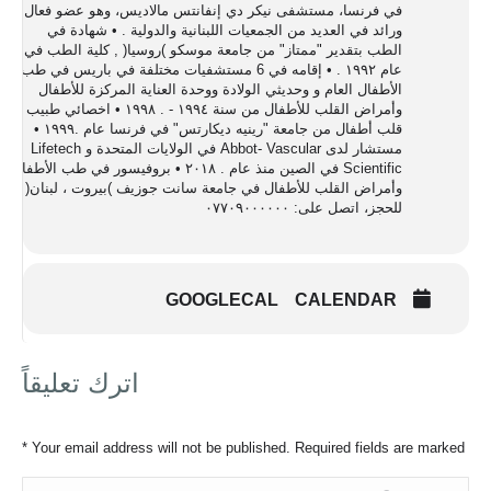
في فرنسا، مستشفى نیكر دي إنفانتس مالادیس، وهو عضو فعال
ورائد في العدید من الجمعیات اللبنانیة والدولیة . • شهادة في
الطب بتقدیر "ممتاز" من جامعة موسكو )روسیا( , كلیة الطب في
عام ١٩٩٢ . • إقامە في 6 مستشفیات مختلفة في باریس في طب
الأطفال العام و وحدیثي الولادة ووحدة العنایة المركزة للأطفال
وأمراض القلب للأطفال من سنة ١٩٩٤ - . ١٩٩٨ • اخصائي طبیب
قلب أطفال من جامعة "رینیە دیكارتس" في فرنسا عام .١٩٩٩ •
مستشار لدى Abbot- Vascular في الولایات المتحدة و Lifetech
Scientific في الصین منذ عام . ٢٠١٨ • بروفیسور في طب الأطفال
وأمراض القلب للأطفال في جامعة سانت جوزیف )بیروت ، لبنان( .
للحجز، اتصل على: ٠٧٧٠٩٠٠٠٠٠٠
GOOGLECAL
CALENDAR
اترك تعليقاً
*
Your email address will not be published. Required fields are marked