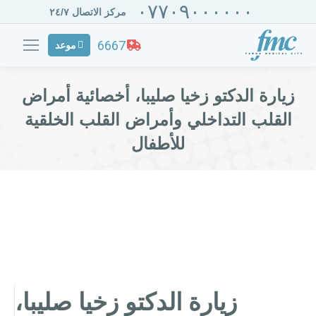
٠٧٧٠٩٠٠٠٠٠٠
مركز الاتصال ٢٤/٧
6667
موعد
زيارة الدكتو زخيا صليبا، أخصائية أمراض
القلب التداخلي وأمراض القلب الخلقیة
للأطفال
زيارة الدكتو زخيا صليبا،