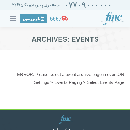
٠٧٧٠٩٠٠٠٠٠٠
سەنتەری پەیوەندییەکان٢٤/٧
6667
ناونووسین
ARCHIVES:
EVENTS
ERROR: Please select a event archive page in eventON
Settings > Events Paging > Select Events Page
هەموو مافەکان پارێزراوە