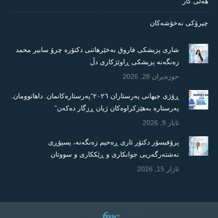
هەلی کار
چیرۆکی نەخۆشەکان
شاری پزیشکی فاروق بەخێرهاتنی دکتۆرە چرۆ سابیر محمد
زەنگەنە پزیشکی ڕاوێژکاری دڵ
حوزه‌یران 28, 2026
ڕۆژی جیهانی پەرستاران ٢٠٢٦“پەرستارەکانمان. داهاتوومان.
پەرستارە بەهێزکراوەکان ژیان ڕزگار دەکەن”
ئایار 9, 2026
پرۆفیسۆر دکتۆر ئاری ڕەحیم زەنگەنە، پسپۆڕی
نەشتەرگەریی جوانکاری و ڕێککاری و سووتان
ئازار 15, 2026