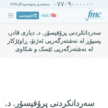
٠٧٧٠٩٠٠٠٠٠٠
سەنتەری پەیوەندییەکان٢٤/٧
6667
ناونووسین
سەردانکردنی پرۆفيسۆر. د. دیاری قادر،
پسپۆڕ لە نەشتەرگەريى ئەژنۆ، ڕاوێژكار
لە نەشتەرگەریی ئێسک و شکاوی
سەردانکردنی پرۆفيسۆر. د.