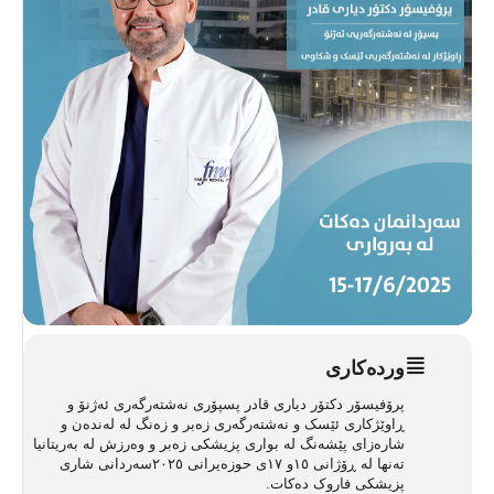
ورده‌کاری
پرۆفیسۆر دکتۆر دیاری قادر پسپۆری نەشتەرگەری ئەژنۆ و
ڕاوێژکاری ئێسک و نەشتەرگەری زەبر و زەنگ لە لەندەن و
شارەزای پێشەنگ لە بواری پزیشکی زەبر و وەرزش لە بەریتانیا
تەنها لە ڕۆژانی ١٥و ١٧ی حوزەیرانی ٢٠٢٥سەردانی شاری
پزیشکی فاروک دەکات.