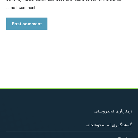
time I comment.
Post comment
ژمێریاری تەندروستی
گەشتگەری لە نەخۆشخانە