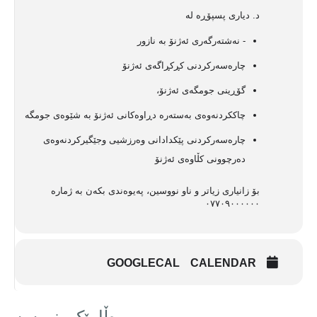
د. دیاری پسپۆڕە لە
- نەشتەرگەری ئەژنۆ بە نازور
چارەسەرکردنی کڕکڕاگەی ئەژنۆ
گۆڕینی جومگەی ئەژنۆ،
چاککردنەوەی بەستەرە دڕاوەکانی ئەژنۆ بە شێوەی جومگە
چارەسەرکردنی پێکدادانی وەرزشیی وجێگیرکردنەوەی
دەرچوونی کڵاوەی ئەژنۆ
بۆ زانیاری زیاتر و ناو نووسین، پەیوەندی بکەن بە ژمارە
٠٧٧٠٩٠٠٠٠٠٠
GOOGLECAL
CALENDAR
وەڵامێک بنووسە