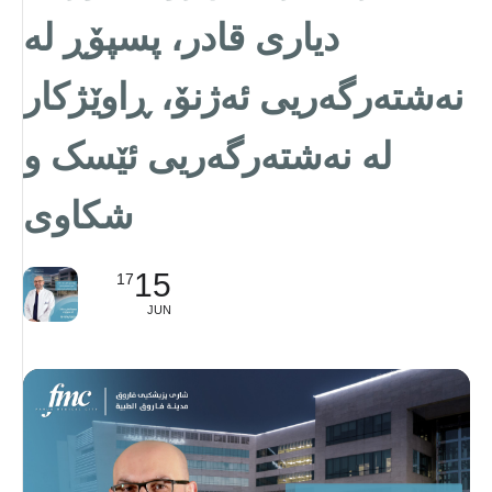
دیاری قادر، پسپۆڕ لە
نەشتەرگەريى ئەژنۆ، ڕاوێژكار
لە نەشتەرگەریی ئێسک و
شکاوی
15
17
JUN