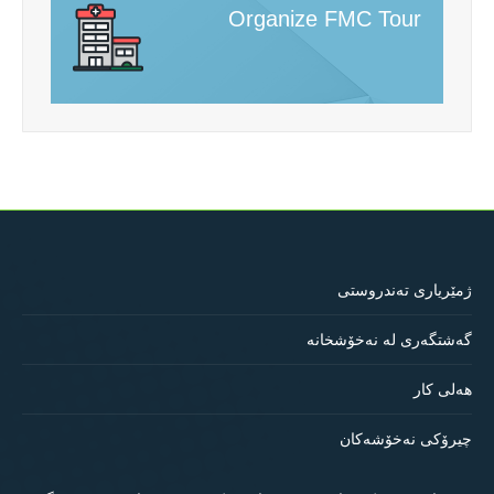
Organize FMC Tour
ژمێریاری تەندروستی
گەشتگەری لە نەخۆشخانە
هەلی کار
چیرۆکی نەخۆشەکان