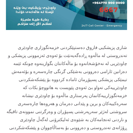
شاری پزیشکیی فاروق دەستپێکردنی خزمەتگوزاری چاودێری
تەندروستی لە ماڵەوە ڕادەگەیەنێت بۆ ئەوەی ئەزموونی پزیشکی و
چاودێریی لە نەخۆشخانەوە بۆ ماڵەکانتان بگوازینەوە چونکە ئێمە
دەزانین ئارامی دەروونی بەشێکی گرنگی چارەسەرە و بۆئەمەش
تیمێکی پزیشکی پسپۆڕمان ئامادە کردووە بۆ پێشکەشکردنی
چاودێرییەکی تەواو بێ ئەوەی پێویست بە هاتووچۆ بکات کە
خزمەتگوزارییەکانمان پەرستاری ماڵەوە بۆ چاودێری نیشانە
سەرەکییەکان و برین و پێدانی دەرمان و هەروەها چارەسەری
سروشتی لەژێر سەرپەرشتی پسپۆڕان و وەرگرتنی نموونەی تاقیگە
و ناردنی ئەنجامەکان بە شێوەی ئەلیکترۆنی لەگەڵ چاودێری
ڕۆژانەی تەندروستی و دەروونی بۆ بەساڵاچووان و پێشکەشکردنی