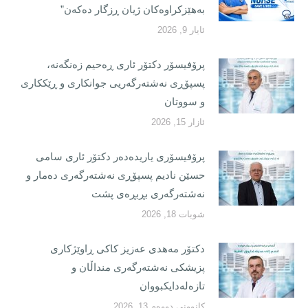
بەهێزکراوەکان ژیان ڕزگار دەکەن”
ئایار 9, 2026
پرۆفیسۆر دکتۆر ئاری ڕەحیم زەنگەنە،
پسپۆڕی نەشتەرگەریی جوانکاری و ڕێککاری
و سووتان
ئازار 15, 2026
پرۆفیسۆری یاریدەدەر دکتۆر ئاری سامی
حسێن نادیم پسپۆڕی نەشتەرگەری دەمار و
نەشتەرگەری بڕبڕەی پشت
شوبات 18, 2026
دکتۆر مەهدی عەزیز کاکی ڕاوێژکاری
پزیشکی نەشتەرگەری منداڵان و
تازەلەدایکبووان
کانوونی دووەم 13, 2026