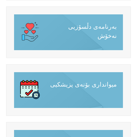
بەرنامەی دڵسۆزیی
نەخۆش
میوانداری بۆنەی پزیشکیی