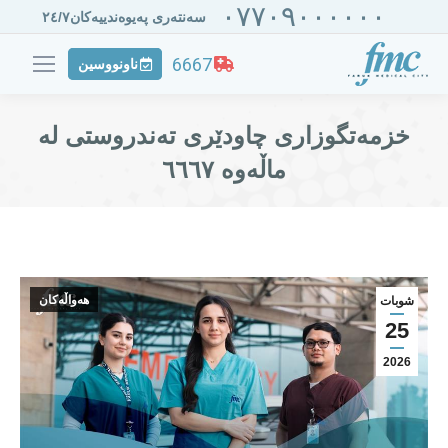
٠٧٧٠٩٠٠٠٠٠٠
سەنتەری پەیوەندییەکان٢٤/٧
6667
ناونووسین
خزمەتگوزاری چاودێری تەندروستی لە
ماڵەوە ٦٦٦٧
هەواڵەکان
شوبات
25
2026