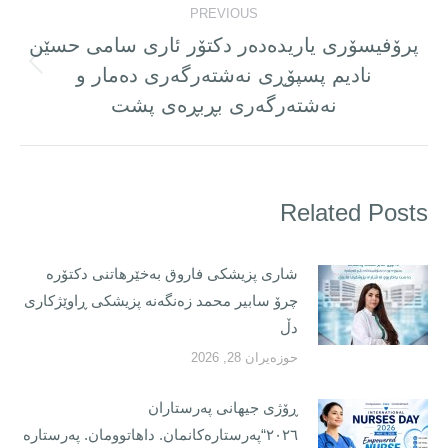
PREVIOUS
پرۆفیسۆری یاریدەدەر دکتۆر ئاری سامی حسێن
نادیم پسپۆڕی نەشتەرگەری دەمار و
Previous
post:
نەشتەرگەری بڕبڕەی پشت
Related Posts
شاری پزیشکی فاروق بەخێرهاتنی دکتۆرە
چرۆ سابیر محمد زەنگەنە پزیشکی ڕاوێژکاری
دڵ
حوزه‌یران 28, 2026
ڕۆژی جیهانی پەرستاران
٢٠٢٦“پەرستارەکانمان. داهاتوومان. پەرستارە