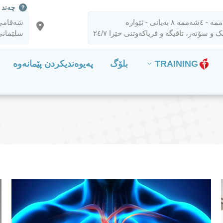
چەند 
TRAINING
بلۆگ
ممە ٨ بەیانی - ئێوارە
شەقامی 
 و سۆنەر، تاقیگە و فریاکەوتنی خێرا ٢٤/٧
سلێمانی
TRAINING
بلۆگ
پەیوەندیکردن پێمانەوە
Instag
p
op
win