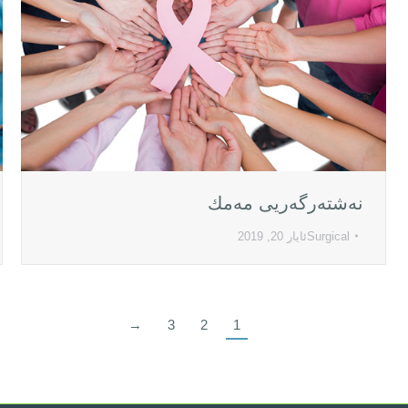
نەشتەرگەریی مەمك
Surgical
ئایار 20, 2019
→
3
2
1