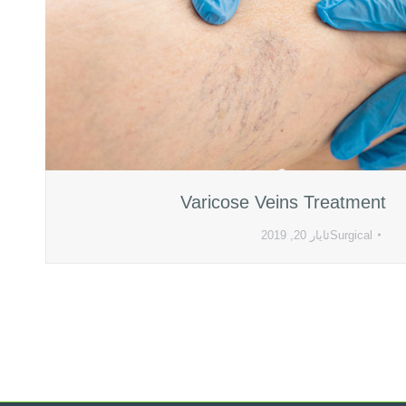
Varicose Veins Treatment
Surgical
ئایار 20, 2019