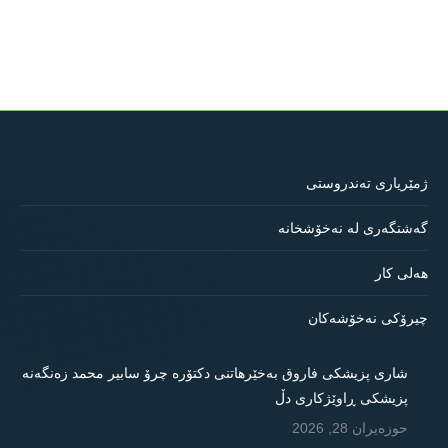
ژمێریاری تەندروستی
گەشتگەری لە نەخۆشخانە
هەلی کار
چیرۆکی نەخۆشەکان
شاری پزیشکی فاروق بەخێرهاتنی دکتۆرە چرۆ سابیر محمد زەنگەنە
پزیشکی ڕاوێژکاری دڵ
حوزه‌یران 28, 2026