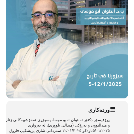
ورده‌کاری
پڕۆفیسۆر دکتۆر ئەنتوان ئەبو موسا، پسپۆڕی نەخۆشییەکانی ژنان
و منداڵبوون و نەزۆکی (منداڵی بلووری)، لە بەرواری
٥/٠١/٢٠٢٥تاوەکو ١٢/٠١/٢٠٢٥ سەردانی شاری پزیشکیی فاروق