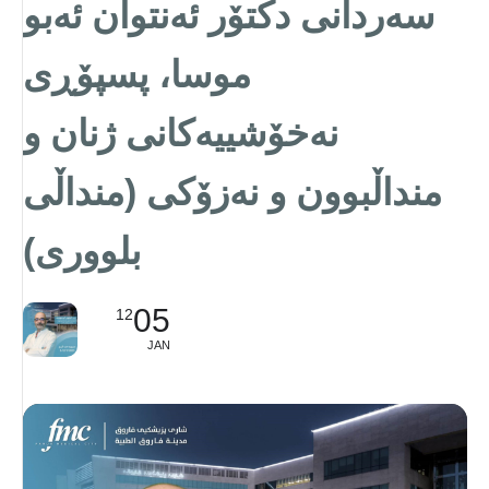
سەردانی دکتۆر ئەنتوان ئەبو
موسا، پسپۆڕی
نەخۆشییەکانی ژنان و
منداڵبوون و نەزۆکی (منداڵی
بلووری)
05
12
JAN