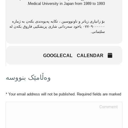
Medical University in Japan from 1989 to 1993.
بۆ زانیاری زیاتر و ناونووسین ، تکایە پەیوەندی بکەن بە ژمارە
٠٧٧٠٩٠٠٠٠٠٠ یاخود سەردانی شاری پزیشکیی فاروق بکەن لە
سلێمانی.
GOOGLECAL
CALENDAR
وەڵامێک بنووسە
*
Your email address will not be published. Required fields are marked
Comment