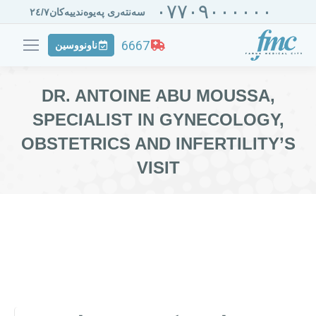
٠٧٧٠٩٠٠٠٠٠٠
سەنتەری پەیوەندییەکان٢٤/٧
6667
ناونووسین
DR. ANTOINE ABU MOUSSA,
SPECIALIST IN GYNECOLOGY,
OBSTETRICS AND INFERTILITY’S
VISIT